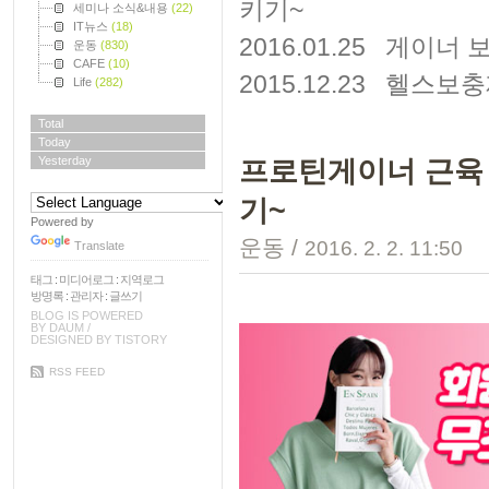
키기~
세미나 소식&내용
(22)
IT뉴스
(18)
2016.01.25
게이너 
운동
(830)
CAFE
(10)
2015.12.23
헬스보충
Life
(282)
Total
Today
Yesterday
프로틴게이너 근육
기~
Powered by
운동
/
2016. 2. 2. 11:50
Translate
태그
:
미디어로그
:
지역로그
방명록
:
관리자
:
글쓰기
BLOG IS POWERED
BY
DAUM
/
DESIGNED BY
TISTORY
RSS FEED