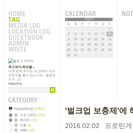
2026.8
일
월
화
수
목
금
토
1
2
3
4
5
6
7
8
9
10
11
12
13
14
15
16
17
18
19
20
21
22
23
24
25
26
27
28
29
30
31
최고보다,최선을...
내게 능력 주시는 자 안에서 내가
모든것을 할수 있느니라 - 빌립보
서 4 : 13 -
happydong
'벌크업 보충제'에 
Happydong
(1363)
프로그래밍
(156)
MUSIC
(16)
2016.02.02
프로틴게
인물
(3)
Utility
(10)