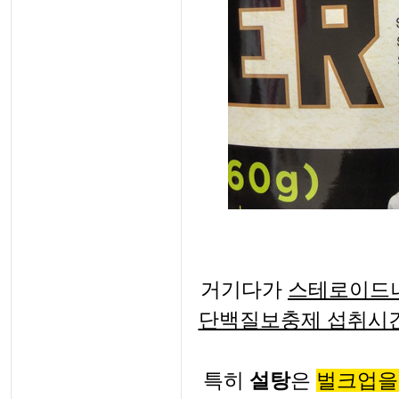
거기다가
스테로이드나
단백질보충제 섭취시간
특히
설탕
은
벌크업을