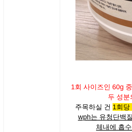
1회 사이즈인 60g 
두 성분
주목하실 건
1회당
wph는 유청단백
체내에 흡수