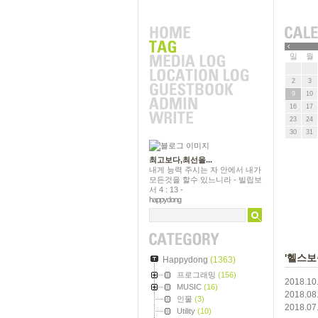
근에 올라온 글
»
일
월
2
3
9
10
16
17
23
24
30
31
최고보다,최선을...
내게 능력 주시는 자 안에서 내가
모든것을 할수 있느니라 - 빌립보
서 4 : 13 -
happydong
'헬스보
Happydong
(1363)
프로그래밍
(156)
2018.10
MUSIC
(16)
2018.08
인물
(3)
2018.07
Utility
(10)