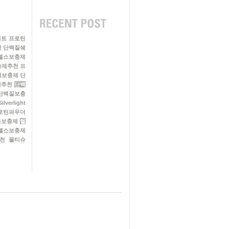
이트
프로틴
천
단백질쉐
헬스보충제
충제추천
프
너보충제
단
제추천
단백
단백질보충
Silverlight
로틴파우더
육보충제
헬
헬스보충제
천
물티슈