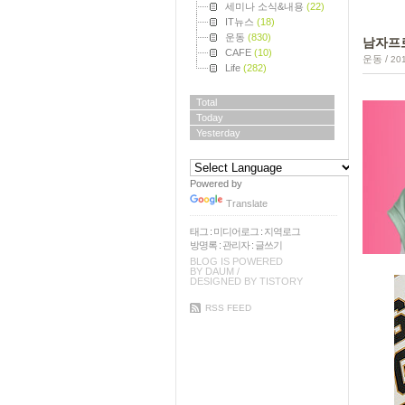
세미나 소식&내용
(22)
IT뉴스
(18)
운동
(830)
남자프로
CAFE
(10)
운동
/
201
Life
(282)
Total
Today
Yesterday
Powered by
Translate
태그
:
미디어로그
:
지역로그
방명록
:
관리자
:
글쓰기
BLOG IS POWERED
BY
DAUM
/
DESIGNED BY
TISTORY
RSS FEED