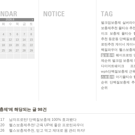
2026.8
벌크업보충제
실버라
화
수
목
금
토
보충제추천
물티슈 추
1
이크
보충제
물티슈
4
5
6
7
8
추천
등운동
단백질보
11
12
13
14
15
로틴추천
게이너
게이
18
19
20
21
22
백질파우더
헬스보충
25
26
27
28
29
질보충제
웨이프로틴
제순위
벌크업 보충제
다이어트쉐이크
프
wph단백질보충제
근
스보충제
아기물티슈
순위
단백질보충제 추
순위
충제'에 해당되는 글 98건
.17
남자프로틴! 단백질보충제 100% 효과봤다
.20
헬스보충제추천! 근육 UP에 좋은 프로틴파우더
.26
헬스보충제추천, 믿고 먹고 제대로 몸 관리 하자!