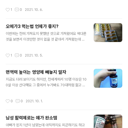
인데 아직도 제가 어린 면이 있어 그렇게 행동하고 있었네
것 중에 가장 중요하지 싶은 단백질이 하필 부족한 듯 보여
작성시간
1
0
2021. 10. 6.
요. 저와 같은 사람들은 이번 기회에 잘 들으..
서 헬스보충제로 단백질보충제를 찾아 먹고 있는 것이에
요. 국내에서 만드는 국산 제품인데 재료야 사실 미국으로
부터 수입한거긴 하겠죠 유청단백은 대부분 다들 미국거
오메가3 먹는법 언제가 좋지?
사용한다고 하니까. 근데 대표적인 유청 제작기업 같은 곳
글 내용
에서 가져오는거여서 더 품질은 괜찮은 재료더라고여 저도
이번에는 전에 가져오지 못했던 것으로 가져왔어요 색다른
재료 하나, 구성 하나, 그리고 전체 제품 인증 같은것 까지
것을 보면서 이것만한 것이 없을 것 같아서 가져왔는데 기
품질을 따질수 있는 부분은 살피고 찾아들였는데 아주 괜
왕에 오메가3 먹는법에 대해서도 알아보지요. 제가 고른
찮게 나와있는 단백질 헬스보충제를 이 제품으로 발견을
오메가3는 몸 안에서 나쁜 것을 없애주는 데 충분한 것으
작성시간
1
0
2021. 10. 5.
해서 최근에 사게 됐구요 이용도 순탄하게 잘먹는..
로 몸에 좋은것이에요 그럼에도 불구하고 부족해서 없는
것을 끓어 모으다가 쓰러지는 사람들도 있지요 주로 혈관
이 막혀서 안 좋은 상황에 처하게 되는데 이런 것을 먹기만
면역력 높이는 영양제 빼놓지 말자
해도 그런 일들을 방지할 수 있으니 좋지요. 이런 점에서 한
글 내용
몫은 하는 음식들은 보통, 생선으로 알고 있는데 그런 것 말
지금도 더러 보이기도 하지만, 전세계에서 10명 이상은 10
고도 올리브유 같은 기름이 있어요 그러나 거기서 추출해
0살 이상 산다해요 그 중에서 누가봐도 70대처럼 젊고 건
낸 이것도 포함되며, 저런것을 먹는다고 해서 다른 점이 없
강해보이는 사람들도 있으며, 기계에 의해 연장하는 사람
어요 음식보다 못한 것은 아니에요 음식처럼 같은 효능을
도 있지요 그리고 저조차도 태어난 세대가 어려서 발전한
작성시간
0
0
2021. 10. 1.
맛 볼 수 있으며 일부러 좋은 것만 추..
문명덕에 150살까지 살 수 있다고 하는데 둘 중에 선택할
수 있다면 어떤것이 나은가요? 저는 과감하게 전자라고 애
기할 수 있을 것 같아요. 이런 것을 선택하느냐의 의미가 있
남성 활력제로는 얘가 완소템
을까 싶기도 해요 죽는 순간까지 고통스럽게 살고 싶은 사
글 내용
람들은 없을거라고 생각해요 저도 그렇게 살고 싶지 않아
아빠가 된지 1년이 넘었는데 아직까지도 피곤하기도 하고