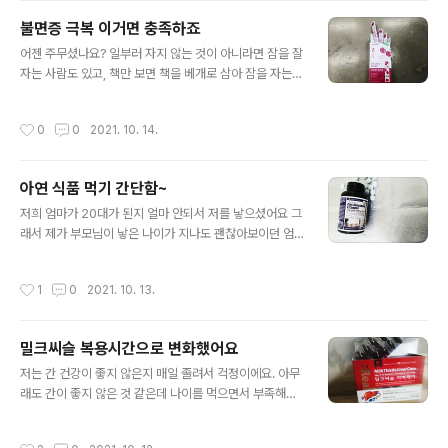
리랜서만 아니였으면 진짜 찍혀서 직장생활하는 데 어려움
불면증 극복 이거면 충족하죠
이 있었을 것 같아요. 그래서 지금 상황에 다행이라고 생각
글 내용
하고 살고 있지만 여간 불편한 것이 아니에요. 돈을 만원이
어젠 주무셨나요? 일부러 자지 않는 것이 아니라면 잠을 잘
상 지불하고 영화관을 친구랑 같이 갔다가 피곤해서 잠을
자는 사람도 있고, 책만 보면 책을 베개로 삼아 잠을 자는
자려고 하다가 못 봤었네요. 그런 것이 많아서 제 몸이 한개
사람도 있으며, 침대에만 누우면 바로 곯아떨어지는 사람
가지곤 부족한 것 같아요 한 몸으로는 잠이 올대마다 자고
들도 있겠지요. 저는 그 중의 하나도 속하지 않아서 오늘도
작성시간
0
0
2021. 10. 14.
있고, 하나는 그 대신 여러가지의 일들을 처리..
내내 고생을 많이 하고 있습니다ㅠ 그것도 제가 원해서가
아니라서 왜 못자냐라는 말과 자라는 걱정어린 조언도 좋
게 들리지 않네요. 그걸 말한 사람들은 저 좋으라고 말했을
아연 식품 먹기 간단함~
것임이 분명하지만, 제가 힘들다보니 있던 여유도 사라지
글 내용
면서 같이 있고 싶은 마음이 사라져서 그렇게 된 것 같아요
저희 엄마가 20대가 된지 얼마 안되서 저를 낳으셨어요 그
이런 것이 스트레스로 다가오면 또 잠이 안오고 그것이 싸
래서 제가 부모님이 낳은 나이가 지나도 괜찮아보이던 엄
움으로 번지겠지요 그런 상황을 좋아하지 않아서 자고 싶
마가 갱년기에 걸렸네요. 그 시기가 올거라는 말은 들었지
은 마음을 담아 수십번이고 별 노력을 했었는데 여전히 변
만, 하필이면 그게 지금이 된거죠ㅠㅠ 그래서 저희 부모님
작성시간
1
0
2021. 10. 13.
함 없어요 뭐 남들이 말하는 아로마향이..
이 고통스러워하는데 이럴땐 석류도 좋다고 하지요. 근데
저희 엄마만 챙기기엔 아버지가 속상해하실 것 같아서 똑
같은 것으로 챙기는 게 나을 것 같았어요 그러나 석류같은
밀크씨슬 복용시간으로 변화했어요
것은 아빠에게도 좋은 것이 맞지만 남성이 갱년기일때 먹
글 내용
는 게 좋다는 말은 들어보지도 못했어요 그러나 둘 다에게
저는 간 건강이 좋지 않은지 매일 졸려서 걱정이에요. 아무
좋은 것이 하나 있지요. 솔방울에서 열매맺는 잣이라는 것
래도 간이 좋지 않은 것 같은데 나이를 먹으면서 부족해지
이에요. 그 잣에는 여러가지가 들어가 있지만 그 중에서도
는 건 많아지는데 입이 짧아지면서 그것들을 먹지 않으니
하나가 남성과 여성에 좋은 아연도 풍부하게 들어가 있어
부족한 것들때문에 회복하는 게 더뎌지다가 간에 무리가
작성시간