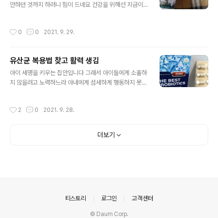
서 전자를 택한 것인데 간혹가다가 후자를 선택하기도 하
안하던 것까지 하려니 힘이 드네요 건강을 위해선 지금이
지만, 그런 것은 가족들이 대신 돈을 낼 수 있기도 해서 좋
라도 챙겨야 하겠지요 제 몸은 하나밖에 없지만, 제가 지켜
은 선택같지 않았어요. 그러기 위해서는 면역력 높이는 영
야 할 사람들이 많았어요 특히 태어난지 얼마 안된 복덩이
작성시간
0
0
2021. 9. 29.
양제를 먹는 것이 좋지요 병은 후천적..
는 어렸을때는 분유값이 나가서 제가 먹는 음식보다 비싼
것 같은데 모유로만 하기엔 아내가 아파해서 못하겠네요
지금은 나이가 있어서 이유식을 먹여도 되겠지만 그때만은
유산균 복용법 찾고 활력 생김
먹기엔 어려서 도전하지도 못했네요 근데 야채값이 올라서
글 내용
이것도 싼건 아니에요ㅠㅠ 자라고 나면, 유치원과 학교 가
아이 세명을 키우는 집안입니다 그래서 아이들에게 소홀하
야하니 그것에 맞게 돈들어갈 곳이 많을 거에요 준비물을
지 않을려고 노력하느라 아내에게 섬세하게 행동하지 못했
학교에서 주기도 한다지만, 공책같은 것은 주진 않으니 필
어요 아이만은 제댖로 키우고 싶어서 헌신하기도 했었고,
기구나 간단한 것들은 월급에서 충당해서 써야할거에요 그
그러느라 저에게도 돈을 많이 사용하지도 못했지만, 아내
작성시간
2
0
2021. 9. 28.
외에도 아이가 먹고 싶다던게 있으면 사주고 싶을거..
를 위해서 사용한 것이 적었네요 아내는 그런 저를 보면서
속상해했을 수도 있었는데 그런 걸 단 한 번도 티를 내지 않
고 묵묵하게 저를 따라줬네요 그래서 넘 고마웠어요 표현
더보기
을 많이 하지 않아서 아내는 잘 모를 것도 같네요 근데 어느
순간부터 아내가 아픈 것 같았어요 화장실에 들어가고 나
서는 20분넘게 있다 나오는데 기분이 좋아보이지도 않은
데 아이들한테는 티를 내지 않으려고 웃으면서 보내고 있
는데 그게 신경이 더 쓰였어요 어디가 아픈 것 같은데 말을
잘 안하고 있는 것 보니 부끄러운 것 같기도 하..
의안내
티스토리
로그인
고객센터
© Daum Corp.