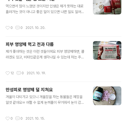
데 이거 사기 전에는 잘 안먹었어요 모양을 보고 아 재미있
글 내용
네라며, 좀 놀길래 오래갈 줄 알았어요 원래 이런거 먹으면
먹으면서 많이 느꼈던 것이지만 인생은 제가 뜻하는 대로
오래가야한다고 해서 그럴거라고 믿고 갔다줬는데 어느순
흘러가는 것이 아니고 좋은 일이 있으면 나쁜 일도 일어나
간에 보니까 먹기 싫다고 질린다고, 다른걸 사달라고 떼를
는 것 같아요 어떻게보면 공평할 수도 있겠네요 뜻에따라
써서 다른 것들로 바꿨네요. 그게 이것이였구요. 도대체 뭐
안 좋은 일들이 연달아 일어날 수 있지만 저에게는 그런일
작성시간
0
0
2021. 10. 20.
가 아이들의 욕구를 자극한 건가라는 궁금증이 생..
이 일어나지 않아서 괜찮은 하루를 보내고 있었어요 어떻
게 보면 별일 아닌데 저에게는 그렇게 받아들일 수 없는 것
이였네요 여자들은 이런데 예민해서 공감하시는 분들 많으
피부 영양제 먹고 전과 다름
실거에요ㅠㅠ 유달리 임신하고 나면 뱃살이 늘어나잖아요
글 내용
ㅠ 저는 엄마와 똑같이 닮아서 옆으로 늘어나지 않고, 우아
제가 좋아하는 것은 이런 것들이에요 피부 영양제하면, 콜
하게 살 수 있을거라는 생각을 했는데 막상 현실이 되고 나
라겐도 있고, 비타민같은게 생각나실 수 있는데 저는 주로
니 그런 일이 일어나지 않고 전에 입던 것들이 맞지 않는 저
히알루론산이 떠오르는 것 같아요 인기로 인해 남들의 입
만 보이네요. 저만 몰랐던 것이지 엄마는 각별하게 관리를
에 오른 적도 있다보니 한번이상은 사먹어봤던 것이기도
작성시간
12
0
2021. 10. 19.
신경써가며 했었을 것 같아요 그러니까 저처럼..
했었어요 그래서 이것에 대해 좀 알고 있는게 있고, 먹으면
서 변화를 느끼는덴 이만한게 없다는 생각을 해요. 저도 첨
부터 변화를 느끼던 것은 아니였어요 다이어터분들도 아실
만성피로 영양제 덜 지쳐요
것 같은데 남들이 말하던 것과 관련된 보조제를 산다고 해
글 내용
서 몸이 달라지게 만드는 것도 있고 아닌 것도 있어요 남들
겨울이 다되가고 있으니 겨울잠을 자는 동물들은 제맘을
이 말한던 것을 먹다가 연이 닿아 빨리 알아차리고 먹을때
알것 같아요ㅠ 어쩔 수 없게 눈꺼풀이 무거워서 눈이 감기
도 있긴해요 그래서 그런 후기글들이 다 광고가 아니라는
는 것은 추워서 모았던 체력들이 사라지면서 지친 게 피곤
건 맞겠지요. 그러나, 예외는 존재하듯이 그사람들이 말하
함으로 나타났을뿐이에요 원래부터 이렇게 살았던 저로써
작성시간
0
0
2021. 10. 15.
는 것일지라도 저한테 맞지 않는게 존재할 수..
는 이게 당연하다고 생각해요. 어렸을때부터 잠이 오는 것
을 이겨내지 못해서 매일 잠을 자고 있는데 재택근무나 프