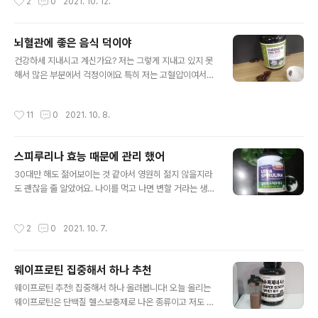
2
0
2021. 10. 12.
요 그렇지만 이런 것들은 먹기 힘든 면이 있어서..
간것 같다는 생각을 많이 하는데 그래서 이렇게 된거 같아
요. 어렸을 때는 밤에 노는 게 신기하고 재미있어서 사람들
이 하지 않는 시각까지 놀기도 하지요. 부모님이 있으면 들
뇌혈관에 좋은 음식 덕이야
켜서 못하지만 성인이 되고 나면 자유를 만끽하고 싶다는
글 내용
이유로 밤새는 사람들도 많은데도 몸은 그런것을 느끼지
건강하세 지내시고 계신가요? 저는 그렇게 지내고 있지 못
않아서 막 대하다가 어느정도 나이를 먹고 나면 그게 영원
해서 많은 부분에서 걱정이에요 특히 저는 고혈압이여서
하지 않다는 걸 알게 되요. 그러나 그 전까지는 모르다보니
지금같은 추위와 따듯한 곳을 오갈때 적응하지 못하고 혈
한번에 몰려오는게 나이 먹어서 피로를 느끼는 것 같아요.
관이 터져버리면 뇌졸중으로 이어져서 큰일날 수 있으니
작성시간
11
0
2021. 10. 8.
약해서 그런 사람들도 있지만, 제가 보기..
걱정이에요. 그래서 조심 또, 조심인데 이럴땐 뇌혈관에 좋
은 음식이라고 하지요. 심혈관 병에는? 물론 저말고도 피가
통하는 혈관때문에 힘들어하시는 사람이 많을 거에요. 이
스피루리나 효능 때문에 관리 했어
것과 관련해서 말씀드리자면, 피와 관련지어 얘기해드릴
글 내용
수 있겠네요. 제가 말한 것 외에도 막혀서 문제가 일어나는
30대만 해도 젊어보이는 것 같아서 영원히 젊지 않을지라
것들에는 뇌졸중의 종류인 뇌경색도 말씀드릴 수 있겠지
도 괜찮을 줄 알았어요. 나이를 먹고 나면 변할 거라는 생각
요. 이런 것들이 하나로만 끝나는 게 아니라 다른 것으로 이
을 해보지 못했던 것 같아요. 축쳐진 곳 없이 탱글한데 안
어져서 심부전도 된다 해요. 생기는 원인은? 근데 이런 것
그런 사람들도 있으니 아직 괜찮을거라는 무지에서 비롯된
작성시간
2
0
2021. 10. 7.
들은 공급이 옳바르게 되지 않아서 나타나는 것..
확신이 있었네요 지금 상태가 괜찮으니 따로 지불하면서
이런 것들을 먹어야 한다는 생각을 해볼 필요성도 느껴보
지 못했어요. 그러나 저와 비슷하게 생각하는 사람들은 많
웨이프로틴 집중해서 하나 추천
지요 살다가보면 늙는 것이라고 받아들이는 사람들도 있는
글 내용
데 저는 그렇게 받아들이지도 못하면서 해볼려고 노력하지
웨이프로틴 추천! 집중해서 하나 올려봅니다! 오늘 올리는
않았던 것이 안일했지요. 한 군데가 안 좋아지고 나서야 그
웨이프로틴은 단백질 헬스보충제로 나온 종류이고 저도 현
때만 깨닫고 부랴부랴하고 행동하는 그것역시 잘못 된 것
재 1일 1운동을 실행중이여서 다하고 나서 후에 섭취하는