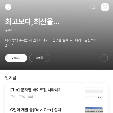
검색하기
티스토리
최고보다,최선을...
구독자
0
내게 능력 주시는 자 안에서 내가 모든것을 할수 있느니라 - 빌립보서
4 : 13 -
구독하기
방명록
신고하기 레이어
열기
인기글
[Tip] 문자열 바이트값 나타내기
0
0
조회
3
C언어 개발 툴(Dev-C++) 설치