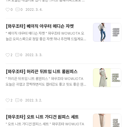
s://www.wowjota.com/m/dealp/dtl/198 와우조타 -
TA 오늘은 데일리로 입기 좋은 그리고 홈웨어룩으로도 좋
[와우우먼] 봄신상 지브라 조거핏 팬츠 고객님의 즐거운 쇼
은 트레이닝 세트를 하나 추천해 드리려 볼게요 바로 두둥
작성시간
0
0
2022. 3. 4.
핑을 위해 와우조타가 함께합니다 w..
#데일리 #카라반 #집업 #트레이닝 https://www.wowj
ota.com/m/dealp/dtl/183 와우조타 - [와우우먼] 데일
리룩 카라 지업 트레이닝 / 츄리닝 세트 고객님의 즐거운 쇼
[와우조타] 베이직 아우터 메디슨 자켓
핑을 위해 와우조타가 함께합니다 www.wowjota.com
글 내용
" 베이직 아우터 메디슨 자켓 " 와우조타 WOWJOTA 오
산책할때 입기 좋고, 가볍게 걷기 또는 운동할때 입으면 정
늘은 오피스룩으로 정말 좋은 자켓 하나 추천해 드릴게요
말 좋겠져 ^^ 집업 카라라 정말 목도 편하고 좋아요 ^^ 조
데일리로 입기도 좋아요 바로 두둥 #베이직 #아우터 #메
거핏이라 정말 걷기도 좋고 편해요 요즘 와우조타에서는
디슨 #자켓 https://www.wowjota.com/m/dealp/dt
모든 회원분들께 무조건 쿠폰팩 지급해 드리는 이벤트를
작성시간
2
0
2022. 3. 3.
l/182 와우조타 - [와우우먼] 봄신상 베이직 아우터 메디
진행중이라고 하네요 기본 할인 받고 추가 쿠폰 할인까지
슨 자켓 / 오피스룩 고객님의 즐거운 쇼핑을 위해 와우조타
받으..
가 함께합니다 www.wowjota.com 베이직 화이트컬러
[와우조타] 허리끈 뒤트임 니트 롱원피스
라 오피스룩으로 정말 최고지요 ㅎㅎ 가볍게 청바지에 흰
글 내용
티와 입어도 정말 잘어울려요 :) 지금 와우조타에서는 모든
" 허리끈 뒤트임 니트 롱원피스 " 와우조타 WOWJOTA
회원에게 무조건적으로 쿠폰팩 지급해 드리는 이벤트를 진
오늘은 귀엽고 깜찍하면서도 컬러감도 좋고 핏도 좋은 원
행중에 있는데요 기본 할인 받고 추가 쿠폰 할인까지 받으
피스 하나 추천해 드릴게요 ^^ 바로 두둥 #허리끈 #뒤트임
면 정말 정말 싸게 구매가능하겠지요 ^^ 또한 무료 배송이
#니트 #롱원피스 https://www.wowjota.com/m/dea
작성시간
2
0
2022. 3. 2.
라고 하니 ~..
lp/dtl/181 와우조타 - [와우우먼] 뒷트임 허리끈 어깨끈
니트형 롱 원피스 / 오버롤OPS / 홈웨어룩 고객님의 즐거
운 쇼핑을 위해 와우조타가 함께합니다 www.wowjota.c
[와우조타] 오트 니트 가디건 원피스 세트
om 허리끈이 있어 착용감이 좋고, 뒤트임이라 정말 입기
글 내용
편해요 :) 핏도 좋고 컬러감도 좋아서 많이들 찾으세요 :) 지
" 오트 니트 가디건 원피스 세트 " 와우조타 WOWJOTA