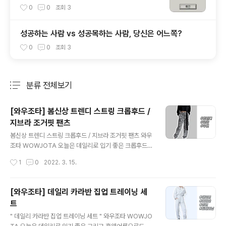
0
0
조회
3
성공하는 사람 vs 성공목하는 사람, 당신은 어느쪽?
0
0
조회
3
분류 전체보기
주요 글 목록
[와우조타] 봄신상 트렌디 스트링 크롭후드 /
지브라 조거핏 팬츠
글 내용
봄신상 트렌디 스트링 크롭후드 / 지브라 조거핏 팬츠 와우
조타 WOWJOTA 오늘은 데일리로 입기 좋은 크롭후드
티셔츠와 그와 잘어울리는 지브라 조거핏 팬츠를 소개시켜
작성시간
1
0
2022. 3. 15.
드리려 하는데요 가볍게 산책할때 또는 운동할때, 댄스 댄
스 할때 ^^ 입으면 예쁜 것으로 준비 해 봤어요 :) 바로 두둥
#트렌디 #크롭 #후드 #지브라 #조거핏 #팬츠 https://w
[와우조타] 데일리 카라반 집업 트레이닝 세
ww.wowjota.com/m/dealp/dtl/197 와우조타 - [와우
트
우먼] 트렌디 스트링 크롭후드 고객님의 즐거운 쇼핑을 위
글 내용
해 와우조타가 함께합니다 www.wowjota.com http
" 데일리 카라반 집업 트레이닝 세트 " 와우조타 WOWJO