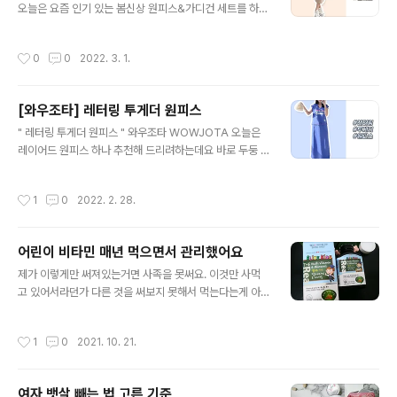
금 와우조타에서는 모든 회원분들께 무조건 쿠폰팩 지급해
오늘은 요즘 인기 있는 봄신상 원피스&가디건 세트를 하나
드리는 이벤트를 진행중에 있어요 기본 할인 받고, 추가 쿠
소개시켜 드릴게요 바로 두둥 #오트 #니트 #가디건 #원피
폰 할인까지 받으면 정말정말 싸게 구매가능하겠지요 ..
스 https://www.wowjota.com/m/dealp/dtl/180 와
작성시간
0
0
2022. 3. 1.
우조타 - [와우우먼] 에펠 오트 니트 롱 원피스 가디건 세트
/ 홈웨어룩 / 데일리룩 고객님의 즐거운 쇼핑을 위해 와우
조타가 함께합니다 www.wowjota.com 홈웨어룩이나
[와우조타] 레터링 투게더 원피스
데일리룩으로 정말 좋아요 핏도 좋고 컬러감도 좋아서 많
글 내용
은 분들이 찾으세요 ^^ 지금 와우조타에서는 모든 회원분
" 레터링 투게더 원피스 " 와우조타 WOWJOTA 오늘은
들께 무조건 쿠폰팩을 지급해드리는 이벤트는 진행중에 있
레이어드 원피스 하나 추천해 드리려하는데요 바로 두둥 #
는데요 기본 할인 받고 추가 쿠폰 할인까지 받으면 정말 정
레터링 #투게더 #원피스 https://www.wowjota.com/
말 싸게 구매가능하겠지요 ^^ 정말 핏도 좋아서 많은 분들
m/dealp/dtl/179 와우조타 - [와우우먼] 레터링 민소매
작성시간
1
0
2022. 2. 28.
이 ..
나시 투게더 롱원피스 고객님의 즐거운 쇼핑을 위해 와우
조타가 함께합니다 www.wowjota.com 봄 여름에 입기
좋아요 ^^ 데일릴룩이나 홈웨어룩으로 최고예요 ^^ 지금
어린이 비타민 매년 먹으면서 관리했어요
와우조타에서는 모든 회원분들에게 무조건 쿠폰팩을 지급
글 내용
해 드리는 이벤트를 진행중에 있어요 ^^ 기본 할인 받고 추
제가 이렇게만 써져있는거면 사족을 못써요. 이것만 사먹
가 쿠폰 할인까지 받으면 정말 정말 싸게 구매 가능하겠지
고 있어서라던가 다른 것을 써보지 못해서 먹는다는게 아
요 ^^ 정말 편하고 좋아요 올 봄/여름에 입고 나들이가기
니에요. 이런 것만이 가지고 있는게 있어서 먹으면서 살아
좋아요 ^^ 한번 구경해 보세요 https://www.wowjo..
가는 것인데 아이들도 이거아니면 입에 넣으려고 하지 않
작성시간
1
0
2021. 10. 21.
아요 새로운 것들만 추구하고 좋아할 줄 알았는데 그게 아
니라 애들도 익숙한 맛을 선호하는 것 같았네요. 그래서 제
가 이거말고는 다른 어린이 비타민을 사주지 않고 있었는
여자 뱃살 빼는 법 고른 기준